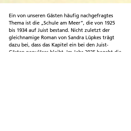
Ein von unseren Gästen häufig nachgefragtes
Thema ist die „Schule am Meer“, die von 1925
bis 1934 auf Juist bestand. Nicht zuletzt der
gleichnamige Roman von Sandra Lüpkes trägt
dazu bei, dass das Kapitel ein bei den Juist-
Gästen populäres bleibt. Im Jahr 2025 begeht die
„Schule am Meer“ (SaM) zudem das 100-jährige
Jubiläum ihrer Gründung. Anlass genug, genauer
auf diese damals (und aus heutiger Sicht noch
immer!) innovative Schule zu schauen:
Im Foyer des Inselmuseums stimmt das
„Besondere Objekt“ – ein Samowar – auf das
Thema ein. Denn die Teezeit ist wie fast überall
in Ostfriesland natürlich auch in der SaM sowohl
in der LehrerInnenschaft als auch bei den