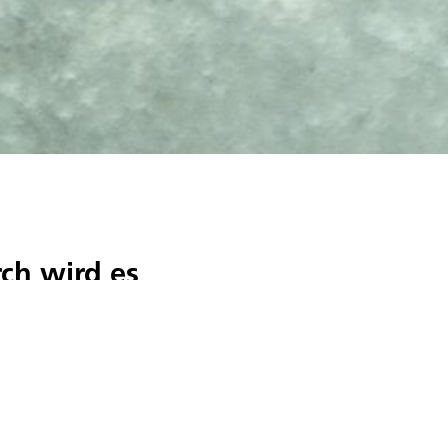
ch wird es
 bekannt ist, wer
es sogar eine
um.