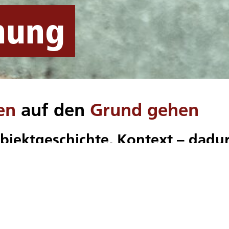
hung
en
auf den
Grund gehen
bjektgeschichte, Kontext – dadur
sant
r schön anzusehen. Interessant wird es jedoch erst, wenn
ist und wer das Foto wann gemacht hat. Vielleicht gibt 
oto? Genauso verhält es sich mit den Objekten im Muse