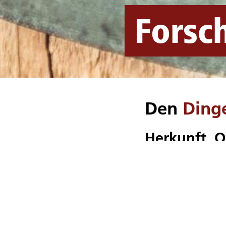
Forsc
Den
Ding
Herkunft, O
erst interes
Ein Foto ist mitunte
oder was abgebildet 
Geschichte zu dem F