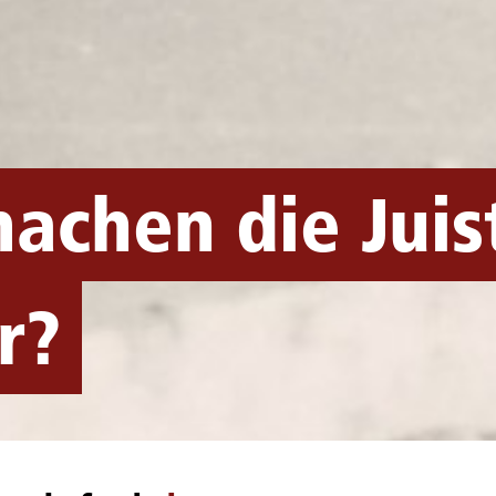
achen die Juis
r?