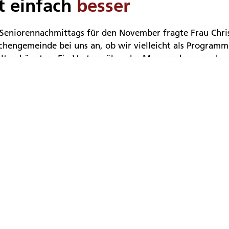
st einfach
besser
 Seniorennachmittags für den November fragte Frau Chri
rchengemeinde bei uns an, ob wir vielleicht als Program
ten könnten. Ein Vortrag über das Museum kann noch so
infach besser. Und so vereinbarten wir mit ihr, den Seni
hzuführen. Der Termin wurde auf den 20. November fest
icht. Wer wollte, konnte sich zu einem Fahrdienst anmel
enamtliche im
Einsatz
dann die Bestuhlung im Foyer des Inselmuseums kurzerh
zlichem Geschirr der Loogster Interessengemeinschaft 
en trudelten ein und der Duft von frischem Kaffee durc
lich um 15.00 Uhr brachte ein Fahrdienst der Freiwilli
Gäste aus dem Ort. Die Loogster hatten diesmal ausnahms
onnten zu Fuß kommen.