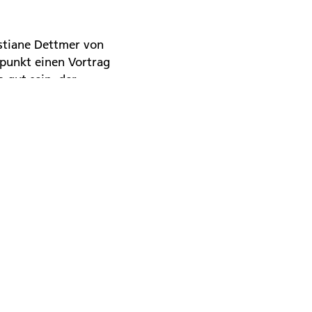
stiane Dettmer von
mpunkt einen Vortrag
 gut sein, der
orennachmittag direkt
gesetzt und in der
den.
and zur Kaffeetafel
wurde eingedeckt,
hzog die
gen Feuerwehr Juist
weise keinen so