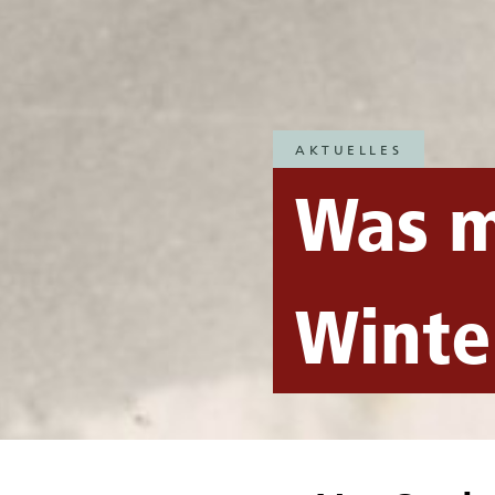
AKTUELLES
Was m
Winte