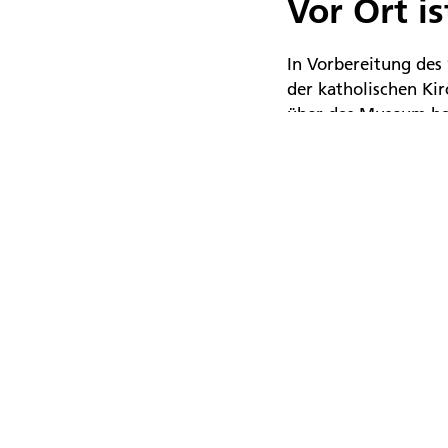
Vor Ort i
In Vorbereitung des
der katholischen Ki
über das Museum hal
Besuch vor Ort ist e
im Inselmuseum durc
Inselpost veröffentl
Viele Ehr
Am Mittwoch wurde 
umgebaut. Mit zusät
leckere Kuchenspend
Museumsräume. Pünkt
die interessierten 
weiten Weg – sie k