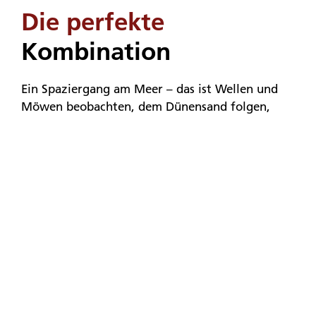
Die perfekte
Kombination
Ein Spaziergang am Meer – das ist Wellen und
Möwen beobachten, dem Dünensand folgen,
sammeln von Muscheln und Treibholz… Wer
kennt das nicht vom Urlaub an der Nordsee.
Noch schöner, wenn es Gelegenheit gibt, diese
Motive auch zu Papier zu bringen. Und
tatsächlich: diese Möglichkeit gibt es wieder im
kommenden Frühjahr auf Juist im Foyer des
Inselmuseums!
Gleich zwei Kurse
auf
Juist