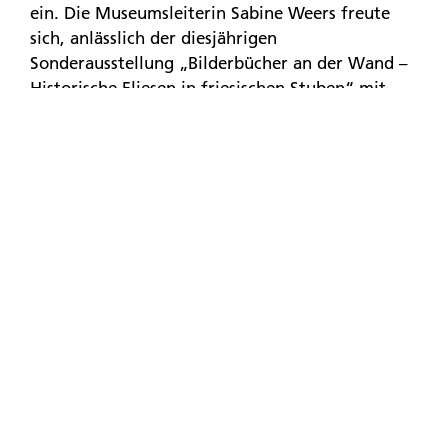
ein. Die Museumsleiterin Sabine Weers freute
sich, anlässlich der diesjährigen
Sonderausstellung „Bilderbücher an der Wand –
Historische Fliesen in friesischen Stuben“ mit
dem ehemaligen Inselpastor Kurt Perrey, einen
ausgesprochenen Experten in Sachen
Bibelfliesen, für einen Vortrag über Bibel- und
Kirchenfliesen auf Juist gewinnen zu können.
Kurt Perrey beschäftigt sich seit vielen
Jahrzehnten mit dem Thema Bibelfliesen und
konnte lebhaft aus seiner Arbeit berichten. Und
so war es auch ein Leichtes für ihn, die in der
Sonderausstellung auf Juist gezeigten Motive
einzelnen Bibelzitaten zuzuordnen.
An der Seite von Herrn Perrey hätte eigentlich
Frau Tobaben, ebenfalls Inselpastorin a.D.,